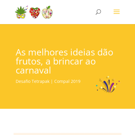
As melhores ideias dão
frutos, a brincar ao
carnaval
Desafio Tetrapak | Compal 2019