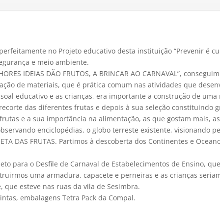
perfeitamente no Projeto educativo desta instituição “Prevenir é c
segurança e meio ambiente.
ELHORES IDEIAS DÃO FRUTOS, A BRINCAR AO CARNAVAL”, conseguimo
ação de materiais, que é prática comum nas atividades que desen
soal educativo e as crianças, era importante a construção de uma 
corte das diferentes frutas e depois à sua seleção constituindo gr
 frutas e a sua importância na alimentação, as que gostam mais, 
servando enciclopédias, o globo terreste existente, visionando p
ANETA DAS FRUTAS. Partimos à descoberta dos Continentes e Oceano
eto para o Desfile de Carnaval de Estabelecimentos de Ensino, qu
truirmos uma armadura, capacete e perneiras e as crianças seria
e, que esteve nas ruas da vila de Sesimbra.
, tintas, embalagens Tetra Pack da Compal.