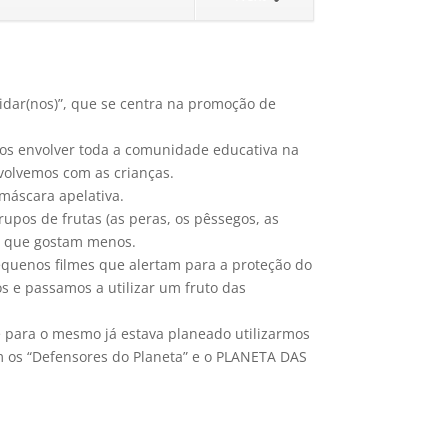
uidar(nos)”, que se centra na promoção de
s envolver toda a comunidade educativa na
volvemos com as crianças.
máscara apelativa.
upos de frutas (as peras, os pêssegos, as
as que gostam menos.
equenos filmes que alertam para a proteção do
s e passamos a utilizar um fruto das
e para o mesmo já estava planeado utilizarmos
m os “Defensores do Planeta” e o PLANETA DAS